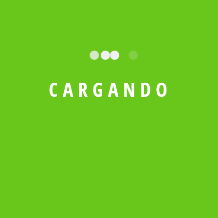
Compartir:
Deja Un Comentario
C
A
R
G
A
N
D
O
Tu dirección de correo electrónico no será publicada.
Los campos obligatorios están marcados con
*