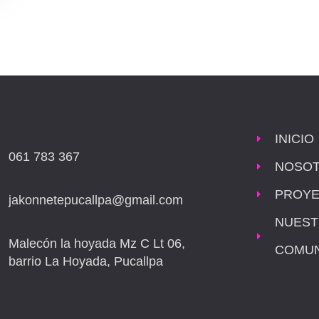
INICIO
061 783 367
NOSO
PROY
jakonnetepucallpa@gmail.com
NUEST
Malecón la hoyada Mz C Lt 06,
COMUN
barrio La Hoyada, Pucallpa