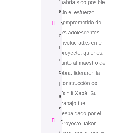
habría sido posible
a
sin el esfuerzo
comprometido de
N
lxs adolescentes
o
involucradxs en el
t
proyecto, quienes,
i
junto al maestro de
c
obra, lideraron la
construcción de
i
Tsiniti Xabá. Su
a
trabajo fue
s
respaldado por el
S
Proyecto Jakon
i