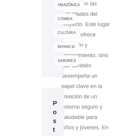
desarrollan las
AMAZÓNICA
actividades del
COMIDA
proyecto. Este lugar
CULTURA
no sólo ofrece
diversión y
INFANCIA
esparcimiento, sino
SABORES
que también
desempeña un
papel clave en la
creación de un
P
entorno seguro y
o
saludable para
s
niñxs y jóvenes. En
t