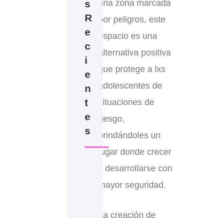
s
una zona marcada
R
por peligros, este
e
espacio es una
c
alternativa positiva
i
que protege a lxs
e
adolescentes de
n
t
situaciones de
e
riesgo,
s
brindándoles un
lugar donde crecer
D
y desarrollarse con
E
mayor seguridad.
L
A
I
La creación de