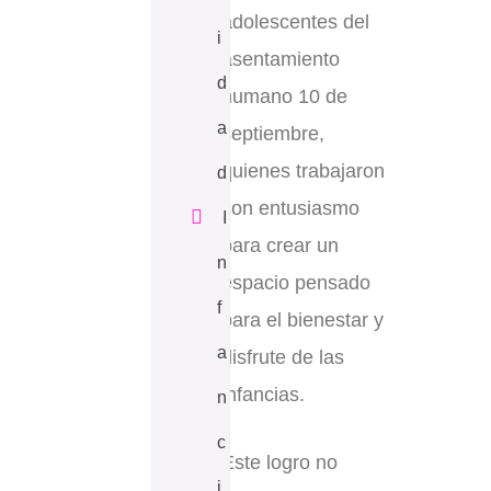
adolescentes del
i
asentamiento
d
humano 10 de
a
septiembre,
quienes trabajaron
d
con entusiasmo
I
para crear un
n
espacio pensado
f
para el bienestar y
a
disfrute de las
infancias.
n
c
Este logro no
i