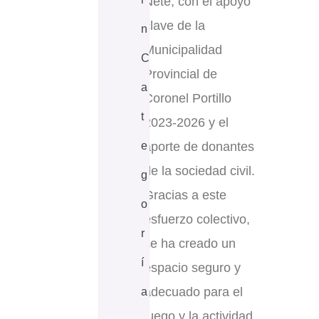
Nete, con el apoyo
clave de la
n
Municipalidad
C
Provincial de
a
Coronel Portillo
t
2023-2026 y el
e
aporte de donantes
de la sociedad civil.
g
Gracias a este
o
esfuerzo colectivo,
r
se ha creado un
í
espacio seguro y
adecuado para el
a
juego y la actividad