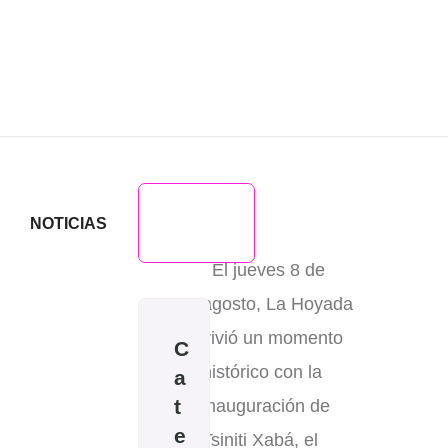
NOTICIAS
El jueves 8 de
agosto, La Hoyada
vivió un momento
C
histórico con la
a
t
inauguración de
e
Tsiniti Xabá, el