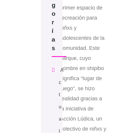
g
primer espacio de
o
recreación para
r
niñxs y
í
adolescentes de la
a
s
comunidad. Este
parque, cuyo
nombre en shipibo
A
significa “lugar de
c
juego”, se hizo
t
realidad gracias a
u
la iniciativa de
Acción Lúdica, un
a
colectivo de niñxs y
l