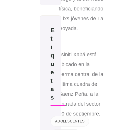
física, beneficiando
a lxs jóvenes de La
Hoyada.
E
t
i
Tsiniti Xabá está
q
u
ubicado en la
e
berma central de la
t
última cuadra de
a
Saenz Peña, a la
s
entrada del sector
10 de septiembre,
ADOLESCENTES
donde se