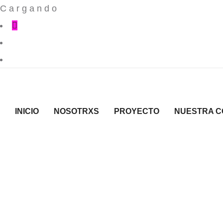
C
a
r
g
a
n
d
o
INICIO
NOSOTRXS
PROYECTO
NUESTRA C