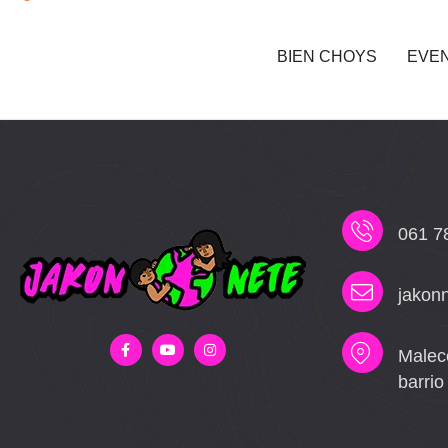
BIEN CHOYS
EVE
061 7
jakon
Malec
barri