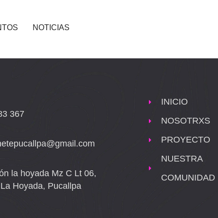
NTOS
NOTICIAS
INICIO
83 367
NOSOTRXS
PROYECTO
netepucallpa@gmail.com
NUESTRA
ón la hoyada Mz C Lt 06,
COMUNIDAD
o La Hoyada, Pucallpa