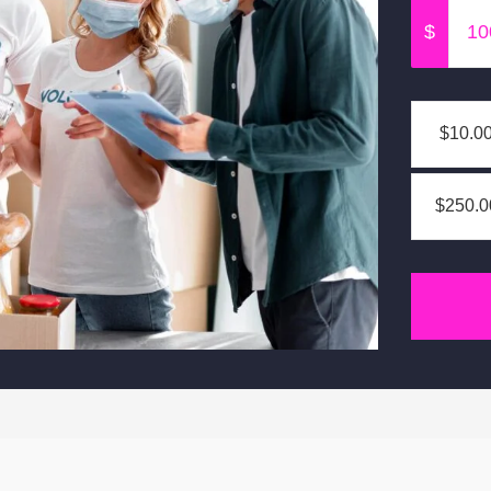
$
$10.0
$250.0