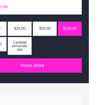
0
$25.00
$50.00
$100.00
Cantidad
0
personaliz
ada
Donar ahora